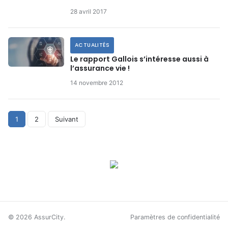
28 avril 2017
ACTUALITÉS
Le rapport Gallois s’intéresse aussi à
l’assurance vie !
14 novembre 2012
Pagination
1
2
Suivant
des
publications
© 2026 AssurCity.
Paramètres de confidentialité