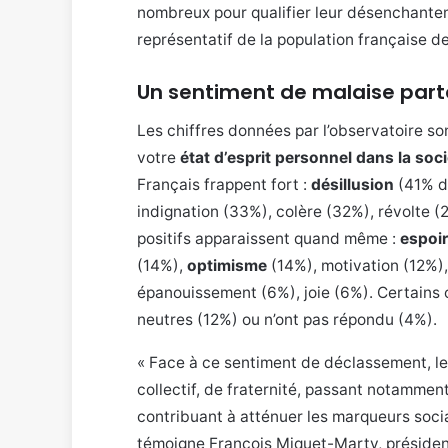
nombreux pour qualifier leur désenchantem
représentatif de la population française d
Un sentiment de malaise part
Les chiffres données par l’observatoire son
votre
état d’esprit personnel dans la soc
Français frappent fort :
désillusion
(41% d
indignation (33%), colère (32%), révolte (
positifs apparaissent quand même :
espoir
(14%),
optimisme
(14%), motivation (12%),
épanouissement (6%), joie (6%). Certains o
neutres (12%) ou n’ont pas répondu (4%).
« Face à ce sentiment de déclassement, le
collectif, de fraternité, passant notammen
contribuant à atténuer les marqueurs soci
témoigne François Miquet-Marty, présiden