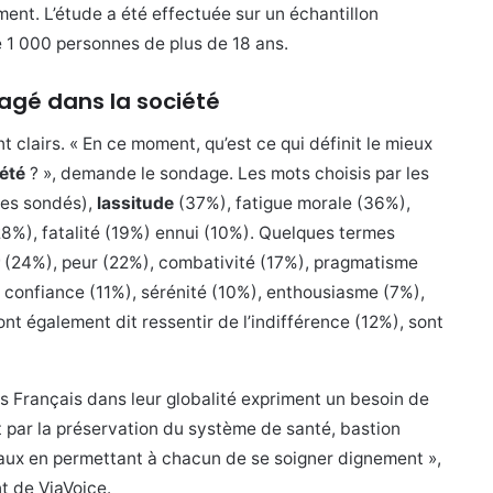
ent. L’étude a été effectuée sur un échantillon
e 1 000 personnes de plus de 18 ans.
agé dans la société
t clairs. « En ce moment, qu’est ce qui définit le mieux
iété
? », demande le sondage. Les mots choisis par les
es sondés),
lassitude
(37%), fatigue morale (36%),
28%), fatalité (19%) ennui (10%). Quelques termes
(24%), peur (22%), combativité (17%), pragmatisme
 confiance (11%), sérénité (10%), enthousiasme (7%),
nt également dit ressentir de l’indifférence (12%), sont
s Français dans leur globalité expriment un besoin de
t par la préservation du système de santé, bastion
aux en permettant à chacun de se soigner dignement »,
t de ViaVoice.