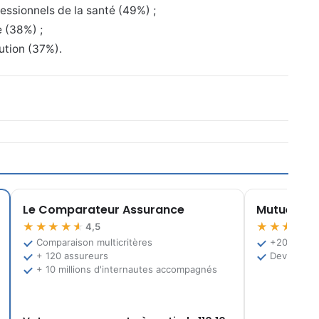
essionnels de la santé (49%) ;
e (38%) ;
lution (37%).
Le Comparateur Assurance
Mutuelle.fr
★★★★★
★★★★★
4,5
Comparaison multicritères
+200 offre
+ 120 assureurs
Devis grat
+ 10 millions d'internautes accompagnés