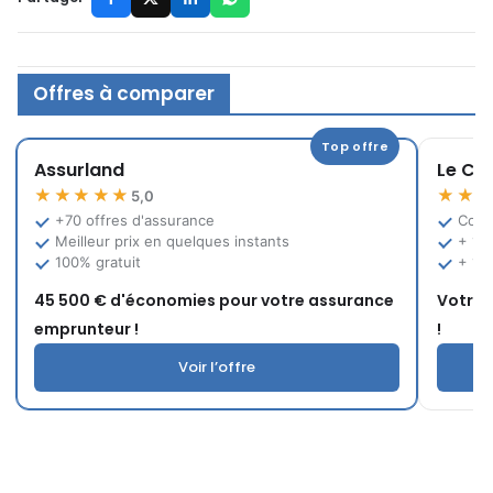
Offres à comparer
Top offre
Assurland
Le Co
★★★★★
★★
5,0
+70 offres d'assurance
Comp
Meilleur prix en quelques instants
+ 12
100% gratuit
+ 10
45 500 € d'économies pour votre assurance
Votre 
emprunteur !
!
Voir l’offre