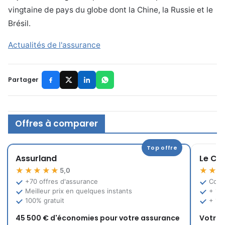
vingtaine de pays du globe dont la Chine, la Russie et le
Brésil.
Actualités de l'assurance
Partager
Offres à comparer
Top offre
Assurland
Le Co
★★★★★
★★
5,0
+70 offres d'assurance
Comp
Meilleur prix en quelques instants
+ 12
100% gratuit
+ 10
45 500 € d'économies pour votre assurance
Votre 