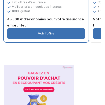
+70 offres d'assurance
Comp
Meilleur prix en quelques instants
+ 12
100% gratuit
+ 10
45 500 € d'économies pour votre assurance
Votre 
emprunteur !
!
Voir l’offre