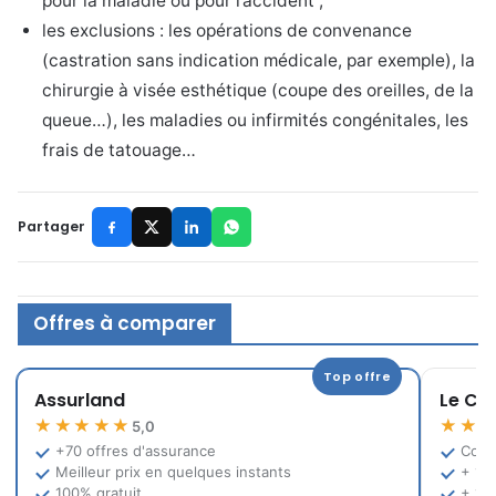
pour la maladie ou pour l’accident ;
les exclusions : les opérations de convenance
(castration sans indication médicale, par exemple), la
chirurgie à visée esthétique (coupe des oreilles, de la
queue…), les maladies ou infirmités congénitales, les
frais de tatouage…
Partager
Offres à comparer
Top offre
Assurland
Le Co
★★★★★
★★
5,0
+70 offres d'assurance
Comp
Meilleur prix en quelques instants
+ 12
100% gratuit
+ 10