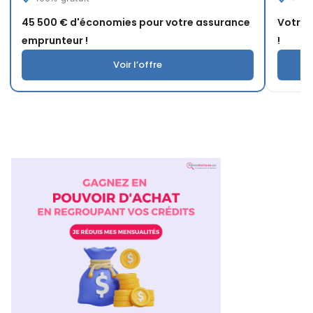
45 500 € d'économies pour votre assurance
Votre 
emprunteur !
!
Voir l’offre