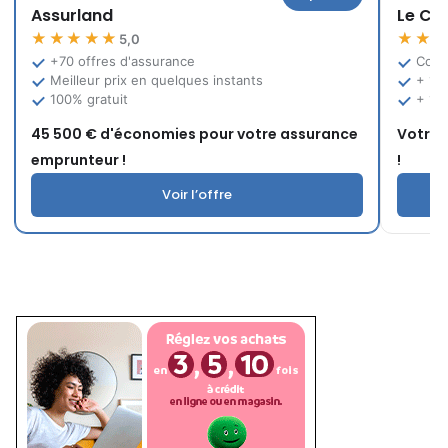
Assurland
Le Co
★★★★★
★★
5,0
+70 offres d'assurance
Comp
Meilleur prix en quelques instants
+ 12
100% gratuit
+ 10
45 500 € d'économies pour votre assurance
Votre 
emprunteur !
!
Voir l’offre