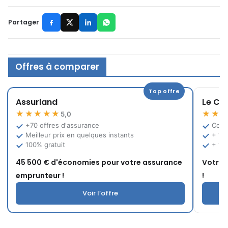
Partager
Offres à comparer
Top offre
Assurland
Le Co
★★★★★
★★
5,0
+70 offres d'assurance
Comp
Meilleur prix en quelques instants
+ 12
100% gratuit
+ 10
45 500 € d'économies pour votre assurance
Votre 
emprunteur !
!
Voir l’offre