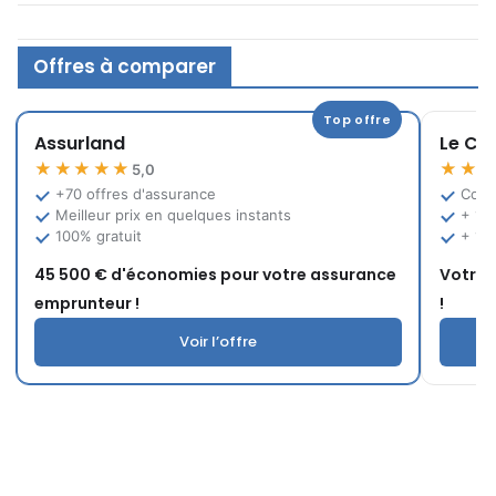
Offres à comparer
Top offre
Assurland
Le Co
★★★★★
★★
5,0
+70 offres d'assurance
Comp
Meilleur prix en quelques instants
+ 12
100% gratuit
+ 10
45 500 € d'économies pour votre assurance
Votre 
emprunteur !
!
Voir l’offre