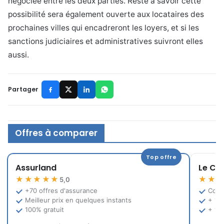
négociée entre les deux parties. Reste à savoir cette
possibilité sera également ouverte aux locataires des
prochaines villes qui encadreront les loyers, et si les
sanctions judiciaires et administratives suivront elles
aussi.
Partager
Offres à comparer
Top offre
Assurland
Le Co
★★★★★
★★
5,0
+70 offres d'assurance
Comp
Meilleur prix en quelques instants
+ 12
100% gratuit
+ 10