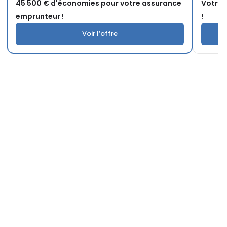
45 500 € d'économies pour votre assurance
Votre 
emprunteur !
!
Voir l’offre