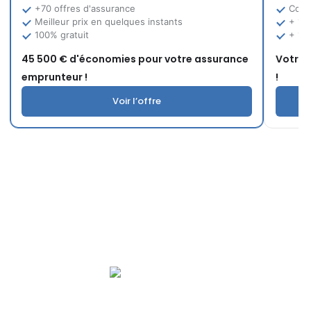
+70 offres d'assurance
Comp
Meilleur prix en quelques instants
+ 12
100% gratuit
+ 10
45 500 € d'économies pour votre assurance
Votre 
emprunteur !
!
Voir l’offre