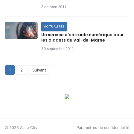
8 octobre 2011
ACTUALITÉS
Un service d’entraide numérique pour
les aidants du Val-de-Marne
30 septembre 2011
Pagination
1
2
Suivant
des
publications
© 2026 AssurCity.
Paramètres de confidentialité