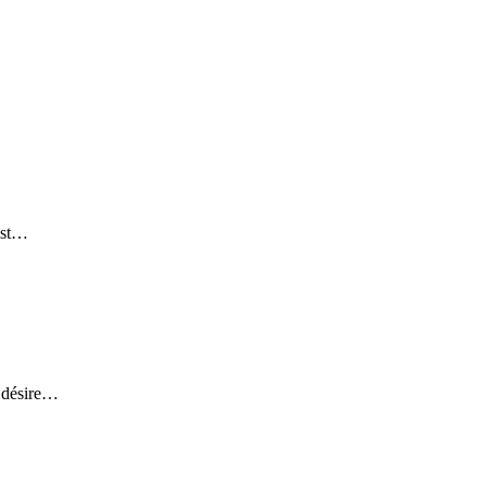
’est…
t désire…