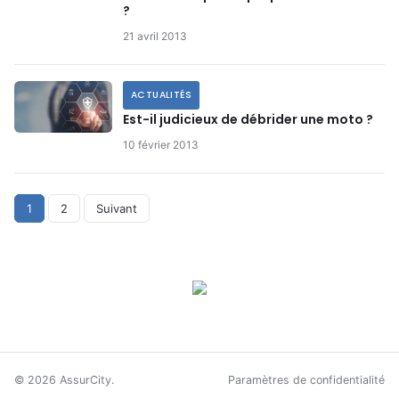
?
21 avril 2013
ACTUALITÉS
Est-il judicieux de débrider une moto ?
10 février 2013
Pagination
1
2
Suivant
des
publications
© 2026 AssurCity.
Paramètres de confidentialité