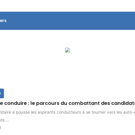
ers
S
e conduire : le parcours du combattant des candidats
nitaire a poussé les aspirants conducteurs à se tourner vers les auto-é
nts.…
1