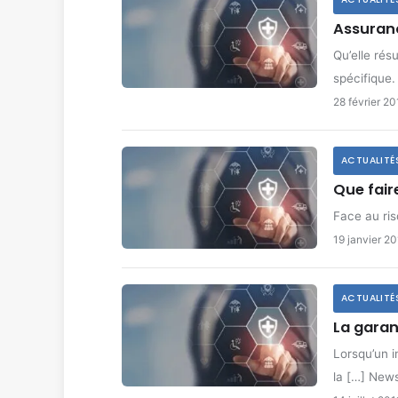
Assuranc
Qu’elle rés
spécifique
28 février 20
ACTUALITÉ
Que fair
Face au ris
19 janvier 2
ACTUALITÉ
La garan
Lorsqu’un i
la […] New