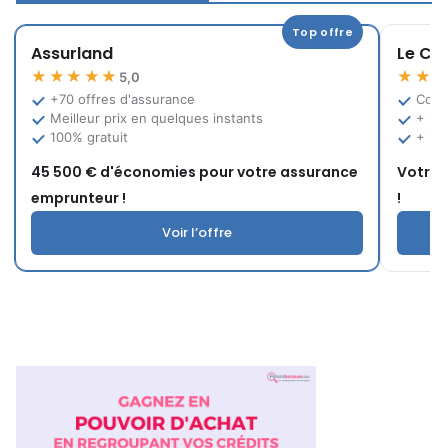
Top offre
Assurland
Le Co
★★★★★
★★
5,0
+70 offres d'assurance
Comp
Meilleur prix en quelques instants
+ 12
100% gratuit
+ 10
45 500 € d'économies pour votre assurance
Votre 
emprunteur !
!
Voir l’offre