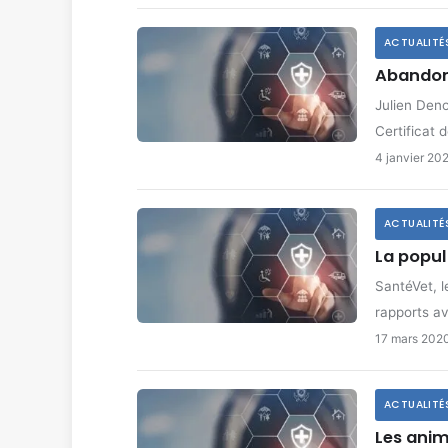
ACTUALITÉ
Abandon 
Julien Deno
Certificat 
4 janvier 20
ACTUALITÉ
La popul
SantéVet, l
rapports a
17 mars 202
ACTUALITÉ
Les anim