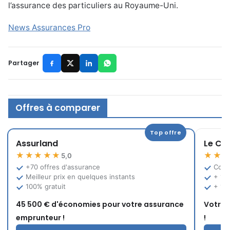
l’assurance des particuliers au Royaume-Uni.
News Assurances Pro
Partager
Offres à comparer
Top offre
Assurland
Le Co
★★★★★
★★
5,0
+70 offres d'assurance
Comp
Meilleur prix en quelques instants
+ 12
100% gratuit
+ 10
45 500 € d'économies pour votre assurance
Votre 
emprunteur !
!