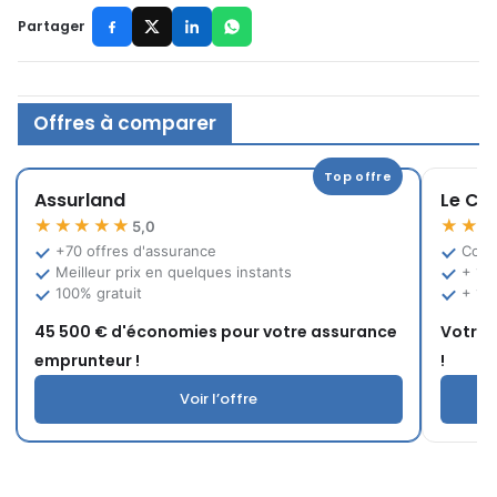
Partager
Offres à comparer
Top offre
Assurland
Le Co
★★★★★
★★
5,0
+70 offres d'assurance
Comp
Meilleur prix en quelques instants
+ 12
100% gratuit
+ 10
45 500 € d'économies pour votre assurance
Votre 
emprunteur !
!
Voir l’offre