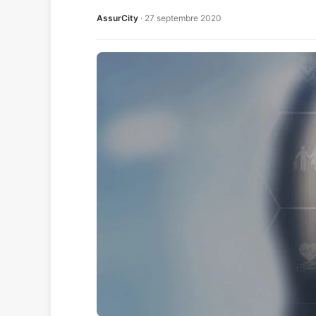
AssurCity
·
27 septembre 2020