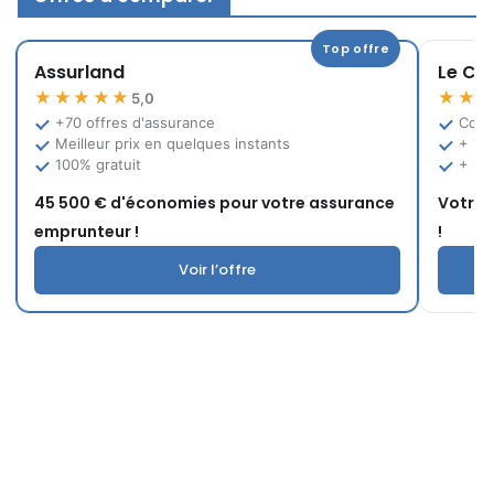
Top offre
Assurland
Le Co
★★★★★
★★
5,0
+70 offres d'assurance
Comp
Meilleur prix en quelques instants
+ 12
100% gratuit
+ 10
45 500 € d'économies pour votre assurance
Votre 
emprunteur !
!
Voir l’offre