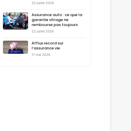
22 juillet 2026
Assurance auto : ce que la
garantie vitrage ne
rembourse pas toujours
22 juillet 2026
Afflux record sur
l’assurance vie
17 mai 2026
L’olivier Assurance
★★★★★
4,0
3,5
s de mutuelles santé
Souscription rapide et attesta