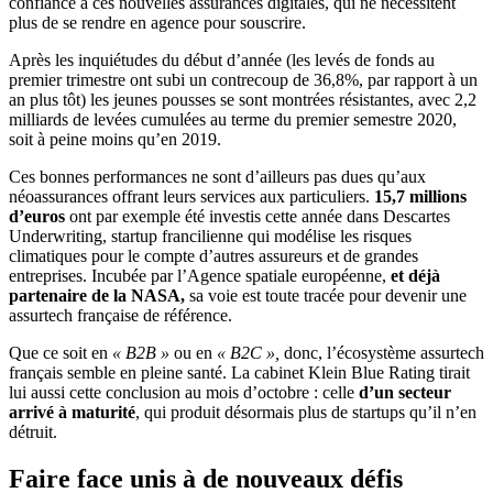
confiance à ces nouvelles assurances digitales, qui ne nécessitent
plus de se rendre en agence pour souscrire.
Après les inquiétudes du début d’année (les levés de fonds au
premier trimestre ont subi un contrecoup de 36,8%, par rapport à un
an plus tôt) les jeunes pousses se sont montrées résistantes, avec 2,2
milliards de levées cumulées au terme du premier semestre 2020,
soit à peine moins qu’en 2019.
Ces bonnes performances ne sont d’ailleurs pas dues qu’aux
néoassurances offrant leurs services aux particuliers.
15,7 millions
d’euros
ont par exemple été investis cette année dans Descartes
Underwriting, startup francilienne qui modélise les risques
climatiques pour le compte d’autres assureurs et de grandes
entreprises. Incubée par l’Agence spatiale européenne,
et déjà
partenaire de la NASA,
sa voie est toute tracée pour devenir une
assurtech française de référence.
Que ce soit en
« B2B »
ou en
« B2C »,
donc, l’écosystème assurtech
français semble en pleine santé. La cabinet Klein Blue Rating tirait
lui aussi cette conclusion au mois d’octobre : celle
d’un secteur
arrivé à maturité
, qui produit désormais plus de startups qu’il n’en
détruit.
Faire face unis à de nouveaux défis