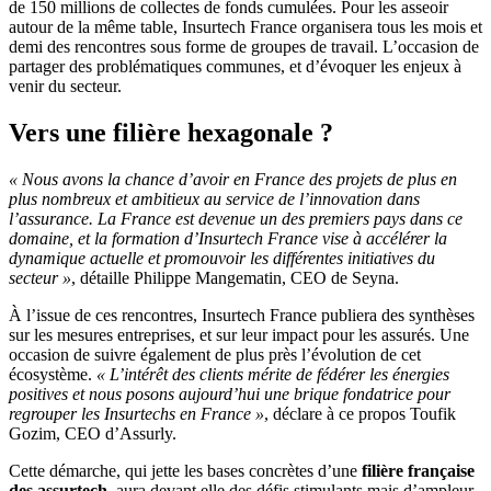
de 150 millions de collectes de fonds cumulées. Pour les asseoir
autour de la même table, Insurtech France organisera tous les mois et
demi des rencontres sous forme de groupes de travail. L’occasion de
partager des problématiques communes, et d’évoquer les enjeux à
venir du secteur.
Vers une filière hexagonale ?
« Nous avons la chance d’avoir en France des projets de plus en
plus nombreux et ambitieux au service de l’innovation dans
l’assurance. La France est devenue un des premiers pays dans ce
domaine, et la formation d’Insurtech France vise à accélérer la
dynamique actuelle et promouvoir les différentes initiatives du
secteur »
, détaille Philippe Mangematin, CEO de Seyna.
À l’issue de ces rencontres, Insurtech France publiera des synthèses
sur les mesures entreprises, et sur leur impact pour les assurés. Une
occasion de suivre également de plus près l’évolution de cet
écosystème.
« L’intérêt des clients mérite de fédérer les énergies
positives et nous posons aujourd’hui une brique fondatrice pour
regrouper les Insurtechs en France »
, déclare à ce propos Toufik
Gozim, CEO d’Assurly.
Cette démarche, qui jette les bases concrètes d’une
filière française
des assurtech
, aura devant elle des défis stimulants mais d’ampleur,