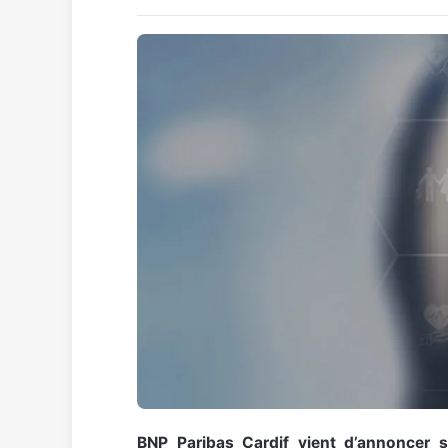
BNP Paribas Cardif vient d’annoncer se