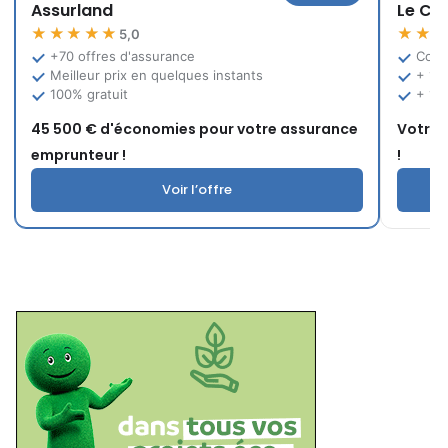
Assurland
Le Co
★★★★★
★★
5,0
+70 offres d'assurance
Comp
Meilleur prix en quelques instants
+ 12
100% gratuit
+ 10
45 500 € d'économies pour votre assurance
Votre 
emprunteur !
!
Voir l’offre